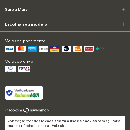
Saiba Mais
Escolha seu modelo
Meios de pagamento
Meios de envio
Copyright Zapone Camisaria Indústria e Comércio Ltda - 43487021000196 -
Ao navegar por este site
você aceita o uso de cookies
para agilizar a
2026. Todos os direitos reservados.
sua experiência de compra.
Entendi