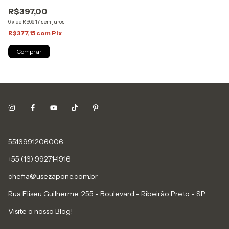
R$397,00
6
x
de
R$66,17
sem juros
R$377,15
com
Pix
Comprar
5516991206006
+55 (16) 99271-1916
chefia@usezapone.com.br
Rua Eliseu Guilherme, 255 - Boulevard - Ribeirão Preto - SP
Visite o nosso Blog!