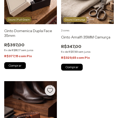
Couro | Full Grain
Couro | Camurça
Cinto Domenica Dupla Face
2 cores
35mm
Cinto Amalfi 35MM Camurça
R$397,00
R$347,00
6
x
de
R$66,17
sem juros
6
x
de
R$57,83
sem juros
R$377,15
com
Pix
R$329,65
com
Pix
Comprar
Comprar
1
/
6