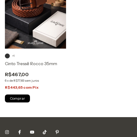
+1
Cinto Tressê Rocco 35mm
R$467,00
6
x
de
R$77,83
sem juros
R$443,65
com
Pix
Comprar