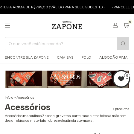
SIA ACIMA DE R$ 799,00 (VÁLIDO PARA SUL E SUDESTE) •
• PARCELE EM A
0
ENCONTRE SUA ZAPONE
CAMISAS
POLO
ALGODÃO PIMA
0
Início
>
Acessórios
Acessórios
7 produtos
Acessórios masculinos Zapone: gravatas, carteiras e cintos feitos à mão com
design clássico, materiais nobres e elegância atemporal.