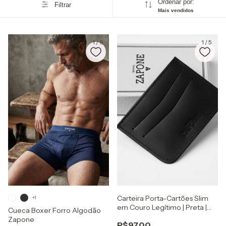
Ordenar por:
Filtrar
Mais vendidos
1
/
6
1
/
5
Carteira Porta-Cartões Slim
+1
em Couro Legítimo | Preta |
Cueca Boxer Forro Algodão
Sartoria Zapone
Zapone
R$97,00