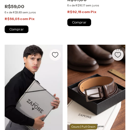
R$59,00
6
x
de
R$16,17
sem juros
R$92,15
com
Pix
6
x
de
R$9,83
sem juros
R$56,05
com
Pix
Comprar
Comprar
1
/
2
Couro | Full Grain