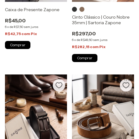
Caixa de Presente Zapone
Cinto Clássico | Couro Nobre
R$45,00
35mm | Sartoria Zapone
6
x
de
R$7,50
sem juros
R$297,00
R$42,75
com
Pix
6
x
de
R$49,50
sem juros
R$282,15
com
Pix
Comprar
1
/
5