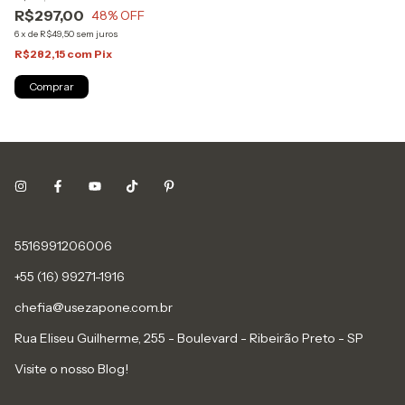
R$297,00
48
% OFF
6
x
de
R$49,50
sem juros
R$282,15
com
Pix
Comprar
5516991206006
+55 (16) 99271-1916
chefia@usezapone.com.br
Rua Eliseu Guilherme, 255 - Boulevard - Ribeirão Preto - SP
Visite o nosso Blog!