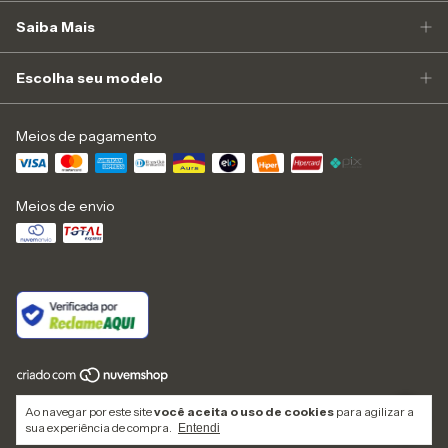
Saiba Mais
Escolha seu modelo
Meios de pagamento
Meios de envio
Copyright Zapone Camisaria Indústria e Comércio Ltda - 43487021000196 -
Ao navegar por este site
você aceita o uso de cookies
para agilizar a
2026. Todos os direitos reservados.
sua experiência de compra.
Entendi