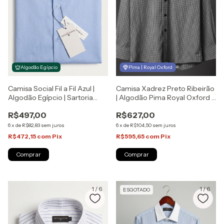
Pima | Royal Oxford
Algodão Egípcio
Camisa Social Fil a Fil Azul |
Camisa Xadrez Preto Ribeirão
Algodão Egípcio | Sartoria
| Algodão Pima Royal Oxford |
Zapone
Selaria Zapone
R$497,00
R$627,00
6
x
de
R$82,83
sem juros
6
x
de
R$104,50
sem juros
R$472,15
com
Pix
R$595,65
com
Pix
Comprar
Comprar
1
/
6
1
/
6
ESGOTADO