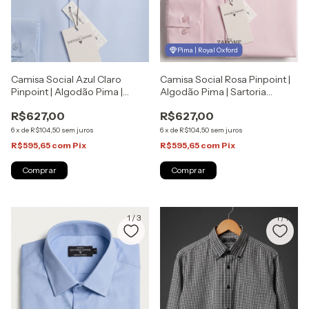
Pima | Royal Oxford
Camisa Social Azul Claro
Camisa Social Rosa Pinpoint |
Pinpoint | Algodão Pima |
Algodão Pima | Sartoria
Sartoria Zapone
Zapone
R$627,00
R$627,00
6
x
de
R$104,50
sem juros
6
x
de
R$104,50
sem juros
R$595,65
com
Pix
R$595,65
com
Pix
Comprar
Comprar
1
/
3
1
/
7