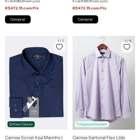
6
x
de
R$82,83
sem juros
6
x
de
R$82,83
sem juros
R$472,15
com
Pix
R$472,15
com
Pix
Comprar
Comprar
1
/
7
1
/
6
Pima | Classic
Egípcio e Elastano
Camisa Social Azul Marinho |
Camisa Sartorial Flex Lilás