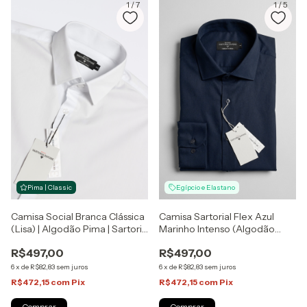
1
/
7
1
/
5
Pima | Classic
Egípcio e Elastano
Camisa Social Branca Clássica
Camisa Sartorial Flex Azul
(Lisa) | Algodão Pima | Sartoria
Marinho Intenso (Algodão
Zapone
Egípcio + Elastano) | Sartoria
R$497,00
R$497,00
Zapone
6
x
de
R$82,83
sem juros
6
x
de
R$82,83
sem juros
R$472,15
com
Pix
R$472,15
com
Pix
Comprar
Comprar