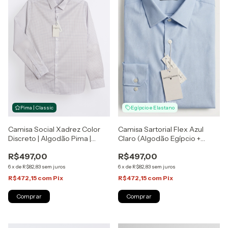
Pima | Classic
Egípcio e Elastano
Camisa Social Xadrez Color
Camisa Sartorial Flex Azul
Discreto | Algodão Pima |
Claro (Algodão Egípcio +
Sartoria Zapone
Elastano) | Sartoria Zapone
R$497,00
R$497,00
6
x
de
R$82,83
sem juros
6
x
de
R$82,83
sem juros
R$472,15
com
Pix
R$472,15
com
Pix
Comprar
Comprar