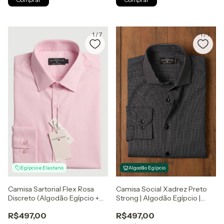
1
/
7
1
/
7
Egípcio e Elastano
Algodão Egípcio
Camisa Sartorial Flex Rosa
Camisa Social Xadrez Preto
Discreto (Algodão Egípcio +
Strong | Algodão Egípcio |
Elastano) | Sartoria Zapone
Selaria Zapone
R$497,00
R$497,00