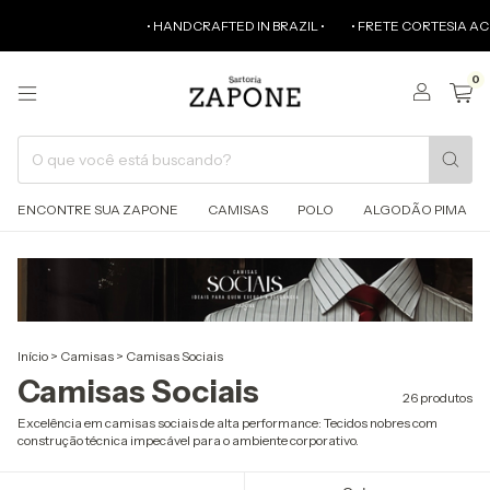
• HANDCRAFTED IN BRAZIL •
• FRETE CORTESIA ACIMA DE R$
0
ENCONTRE SUA ZAPONE
CAMISAS
POLO
ALGODÃO PIMA
Início
>
Camisas
>
Camisas Sociais
Camisas Sociais
26 produtos
Excelência em camisas sociais de alta performance: Tecidos nobres com
construção técnica impecável para o ambiente corporativo.