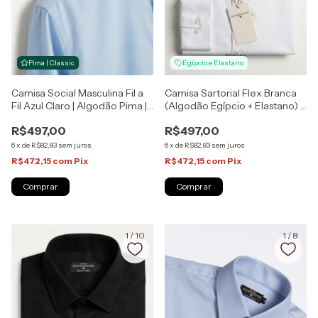
Pima | Classic
Egípcio e Elastano
Camisa Social Masculina Fil a
Camisa Sartorial Flex Branca
Fil Azul Claro | Algodão Pima |
(Algodão Egípcio + Elastano) |
Sartoria Zapone
Sartoria Zapone
R$497,00
R$497,00
6
x
de
R$82,83
sem juros
6
x
de
R$82,83
sem juros
R$472,15
com
Pix
R$472,15
com
Pix
Comprar
Comprar
1
/
10
1
/
8