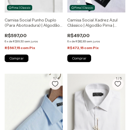
Pima | Classic
Pima | Classic
Camisa Social Xadrez Azul
Camisa Social Punho Duplo
Clássico | Algodão Pima |
(Para Abotoadura) | Algodão
Sartoria Zapone
Pima | Sartoria Zapone
R$497,00
R$597,00
6
x
de
R$82,83
sem juros
6
x
de
R$99,50
sem juros
R$472,15
com
Pix
R$567,15
com
Pix
Comprar
Comprar
1
/
4
1
/
5