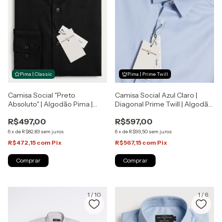
Pima | Prime Twill
Pima | Classic
Camisa Social Azul Claro |
Camisa Social "Preto
Diagonal Prime Twill | Algodão
Absoluto" | Algodão Pima |
Pima | Sartoria Zapone
Sartoria Zapone
R$597,00
R$497,00
6
x
de
R$99,50
sem juros
6
x
de
R$82,83
sem juros
R$567,15
com
Pix
R$472,15
com
Pix
Comprar
Comprar
1
/
10
1
/
6