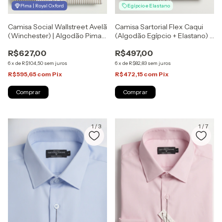
Pima | Royal Oxford
Egípcio e Elastano
Camisa Social Wallstreet Avelã
Camisa Sartorial Flex Caqui
(Winchester) | Algodão Pima |
(Algodão Egípcio + Elastano) |
Sartoria Zapone
Sartoria Zapone
R$627,00
R$497,00
6
x
de
R$104,50
sem juros
6
x
de
R$82,83
sem juros
R$595,65
com
Pix
R$472,15
com
Pix
Comprar
Comprar
1
/
3
1
/
7