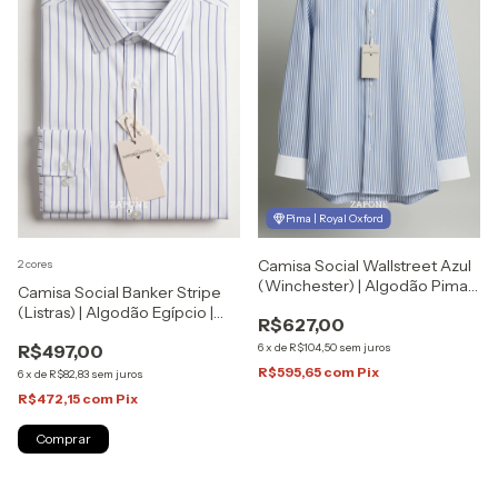
Pima | Royal Oxford
Camisa Social Wallstreet Azul
2 cores
(Winchester) | Algodão Pima |
Camisa Social Banker Stripe
Sartoria Zapone
(Listras) | Algodão Egípcio |
R$627,00
Sartoria Zapone
6
x
de
R$104,50
sem juros
R$497,00
R$595,65
com
Pix
6
x
de
R$82,83
sem juros
R$472,15
com
Pix
Comprar