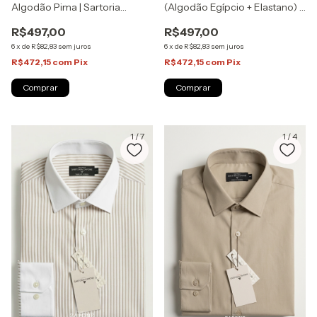
Algodão Pima | Sartoria
(Algodão Egípcio + Elastano) |
Zapone
Sartoria Zapone
R$497,00
R$497,00
6
x
de
R$82,83
sem juros
6
x
de
R$82,83
sem juros
R$472,15
com
Pix
R$472,15
com
Pix
Comprar
Comprar
1
/
7
1
/
4