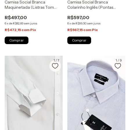
Camisa Social Branca
Camisa Social Branca
Maquinetada (Listras Tom
Colarinho Inglês (Pontas
sobre Tom) | Algodão Pima |
Longas) | Algodão Pima |
R$497,00
R$597,00
Sartoria Zapone
Sartoria Zapone
6
x
de
R$82,83
sem juros
6
x
de
R$99,50
sem juros
R$472,15
com
Pix
R$567,15
com
Pix
Comprar
Comprar
1
/
7
1
/
9