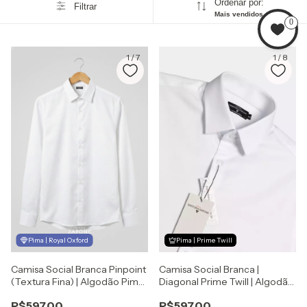
Ordenar por:
Filtrar
Mais vendidos
0
1
/
7
1
/
8
Pima | Royal Oxford
Pima | Prime Twill
Camisa Social Branca |
Camisa Social Branca Pinpoint
Diagonal Prime Twill | Algodão
(Textura Fina) | Algodão Pima |
Pima | Sartoria Zapone
Sartoria Zapone
R$597,00
R$597,00