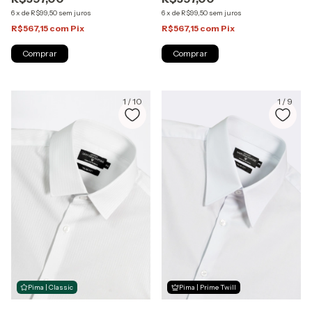
6
x
de
R$99,50
sem juros
6
x
de
R$99,50
sem juros
R$567,15
com
Pix
R$567,15
com
Pix
Comprar
Comprar
1
/
10
1
/
9
Pima | Classic
Pima | Prime Twill